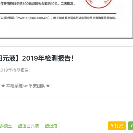
打赏
泰谦堂
醋蛋归元液
醋蛋液