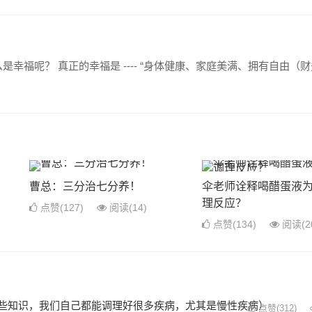
幸福呢？ 真正的幸福是 ---- “身体健康、家庭美满、拥有自由（
曹总：三分治七分养！
伞老师诠释喝醋蛋液
理反应？
点赞(127)
阅读
(14)
点赞(134)
阅读
(2
了这些知识，我们自己都能调理好很多疾病，尤其是慢性疾病）
点赞(312)