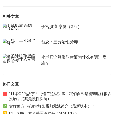
相关文章
子宫肌瘤 案例（278）
曹总：三分治七分养！
伞老师诠释喝醋蛋液为什么有调理反
应？
热门文章
“11条鱼”的故事！（懂了这些知识，我们自己都能调理好很多
1
疾病，尤其是慢性疾病）
食疗偏方–泰谦堂牌醋蛋归元液简介（最新版本）！
2
01、刘佩：神奇醋蛋液饮品！2020.01.03
3