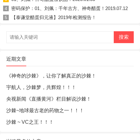
密码保护：01、刘佩：千年古方、神奇醋蛋！2019.07.12
4
【泰谦堂醋蛋归元液】2019年检测报告！
5
搜索
近期文章
《神奇的沙棘》，让你了解真正的沙棘！
宇航人，沙棘梦，共辉煌！！！
央视新闻《直播黄河》栏目解说沙棘！
沙棘~地球最古老的药物之一！！！
沙棘 ~ VC之王！！！