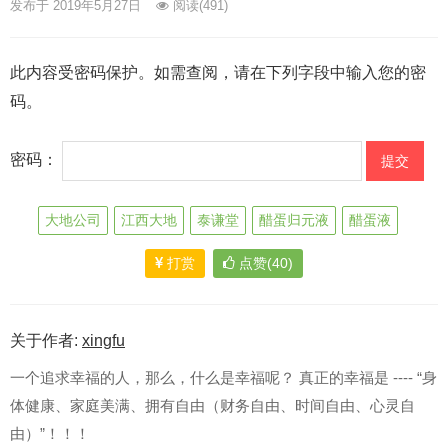
发布于 2019年5月27日
阅读
(491)
此内容受密码保护。如需查阅，请在下列字段中输入您的密
码。
密码：
大地公司
江西大地
泰谦堂
醋蛋归元液
醋蛋液
打赏
点赞(40)
关于作者:
xingfu
一个追求幸福的人，那么，什么是幸福呢？ 真正的幸福是 ---- “身
体健康、家庭美满、拥有自由（财务自由、时间自由、心灵自
由）”！！！