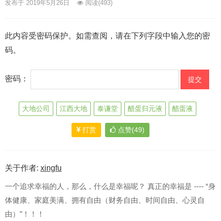
发布于 2019年5月26日
阅读
(493)
此内容受密码保护。如需查阅，请在下列字段中输入您的密
码。
密码：
大地公司
江西大地
泰谦堂
醋蛋归元液
醋蛋液
打赏
点赞(49)
关于作者:
xingfu
一个追求幸福的人，那么，什么是幸福呢？ 真正的幸福是 ---- “身
体健康、家庭美满、拥有自由（财务自由、时间自由、心灵自
由）”！！！