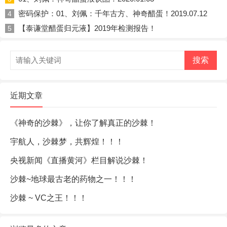
密码保护：01、刘佩：千年古方、神奇醋蛋！2019.07.12
4
【泰谦堂醋蛋归元液】2019年检测报告！
5
搜索
近期文章
《神奇的沙棘》，让你了解真正的沙棘！
宇航人，沙棘梦，共辉煌！！！
央视新闻《直播黄河》栏目解说沙棘！
沙棘~地球最古老的药物之一！！！
沙棘 ~ VC之王！！！