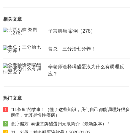
相关文章
子宫肌瘤 案例（278）
曹总：三分治七分养！
伞老师诠释喝醋蛋液为什么有调理反
应？
热门文章
“11条鱼”的故事！（懂了这些知识，我们自己都能调理好很多
1
疾病，尤其是慢性疾病）
食疗偏方–泰谦堂牌醋蛋归元液简介（最新版本）！
2
01、刘佩：神奇醋蛋液饮品！2020.01.03
3