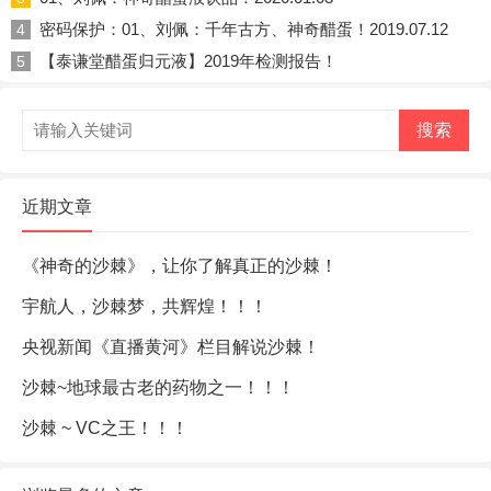
密码保护：01、刘佩：千年古方、神奇醋蛋！2019.07.12
4
【泰谦堂醋蛋归元液】2019年检测报告！
5
搜索
近期文章
《神奇的沙棘》，让你了解真正的沙棘！
宇航人，沙棘梦，共辉煌！！！
央视新闻《直播黄河》栏目解说沙棘！
沙棘~地球最古老的药物之一！！！
沙棘 ~ VC之王！！！