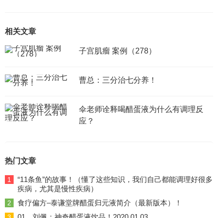
相关文章
子宫肌瘤 案例（278）
曹总：三分治七分养！
伞老师诠释喝醋蛋液为什么有调理反
应？
热门文章
“11条鱼”的故事！（懂了这些知识，我们自己都能调理好很多
1
疾病，尤其是慢性疾病）
食疗偏方–泰谦堂牌醋蛋归元液简介（最新版本）！
2
01、刘佩：神奇醋蛋液饮品！2020.01.03
3