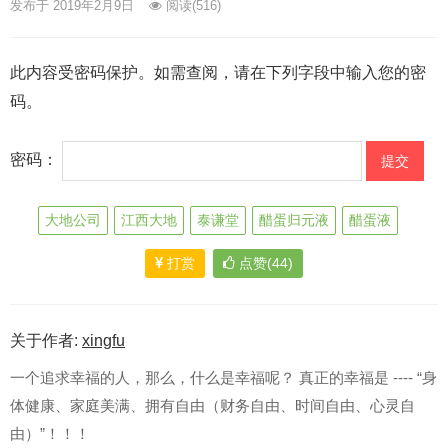
发布于 2019年2月9日
阅读
(516)
此内容受密码保护。如需查阅，请在下列字段中输入您的密
码。
密码：
大地公司
江西大地
泰谦堂
醋蛋归元液
醋蛋液
打赏
点赞(44)
关于作者:
xingfu
一个追求幸福的人，那么，什么是幸福呢？ 真正的幸福是 ---- “身
体健康、家庭美满、拥有自由（财务自由、时间自由、心灵自
由）”！！！