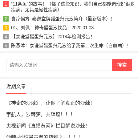
“11条鱼”的故事！（懂了这些知识，我们自己都能调理好很多
1
疾病，尤其是慢性疾病）
食疗偏方–泰谦堂牌醋蛋归元液简介（最新版本）！
2
01、刘佩：神奇醋蛋液饮品！2020.01.03
3
【泰谦堂醋蛋归元液】2019年检测报告！
4
陈燕萍：泰谦堂醋蛋归元液给了我第二次生命（白血病）！
5
搜索
近期文章
《神奇的沙棘》，让你了解真正的沙棘！
宇航人，沙棘梦，共辉煌！！！
央视新闻《直播黄河》栏目解说沙棘！
沙棘~地球最古老的药物之一！！！