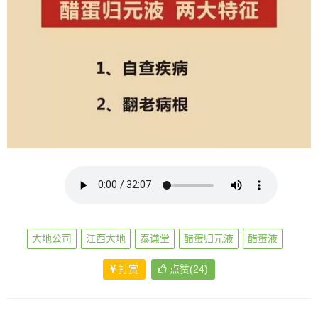
大地公司
江西大地
泰谦堂
醋蛋归元液
醋蛋液
打赏
点赞(24)