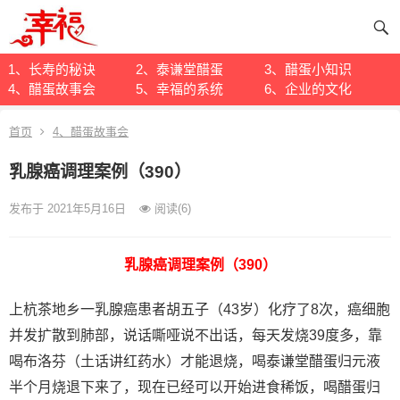
1、长寿的秘诀
2、泰谦堂醋蛋
3、醋蛋小知识
4、醋蛋故事会
5、幸福的系统
6、企业的文化
首页
4、醋蛋故事会
乳腺癌调理案例（390）
发布于 2021年5月16日
阅读
(6)
乳腺癌调理案例（390）
上杭茶地乡一乳腺癌患者胡五子（43岁）化疗了8次，癌细胞
并发扩散到肺部，说话嘶哑说不出话，每天发烧39度多，靠
喝布洛芬（土话讲红药水）才能退烧，喝泰谦堂醋蛋归元液
半个月烧退下来了，现在已经可以开始进食稀饭，喝醋蛋归