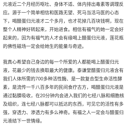
元液近二个月经历呕吐、身体不适、体内排出毒素等调理反
应。源于一个简单相信和医路无望、死马当活马医的心态
下，喝醋蛋归元液才二个多月，也才花掉几百块钱啊，现在
整个人精神好转起来，开始进食。相信有福气的她一定会好
起来的，因为有福气的人才会有缘喝上醋蛋归元液，莲花瓶
的佛性磁场一定会给她生的能量与奇迹。
我真心希望自己身边的每一个所爱的人都能喝上醋蛋归元
液，花最少的钱去换取最大的健康。泰谦堂醋蛋归元液含有
我们人体所需的700多种活性酶、是一款复合型生命活性酵
素，是流传一千八百多年的民间食疗古方，喝醋蛋归元液是
通过黏膜吸收，在20分钟内会进入我们的七经八脉和细胞核
及组织，连七经八脉都可以抵达的东西，可见它的活性有多
强，穿透力、渗透力有多么神奇。有福之人一定会与醋蛋归
元液结下一世情缘。