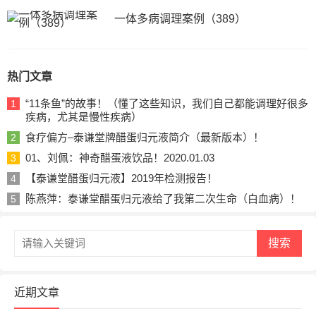
一体多病调理案例（389）
热门文章
“11条鱼”的故事！（懂了这些知识，我们自己都能调理好很多
1
疾病，尤其是慢性疾病）
食疗偏方–泰谦堂牌醋蛋归元液简介（最新版本）！
2
01、刘佩：神奇醋蛋液饮品！2020.01.03
3
【泰谦堂醋蛋归元液】2019年检测报告！
4
陈燕萍：泰谦堂醋蛋归元液给了我第二次生命（白血病）！
5
搜索
近期文章