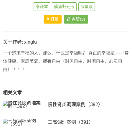
泰谦堂
醋蛋归元液
醋蛋液
打赏
点赞(9)
关于作者:
xingfu
一个追求幸福的人，那么，什么是幸福呢？ 真正的幸福是 ---- “身
体健康、家庭美满、拥有自由（财务自由、时间自由、心灵自
由）”！！！
相关文章
慢性肾炎调理案例（392）
三高调理案例（391）