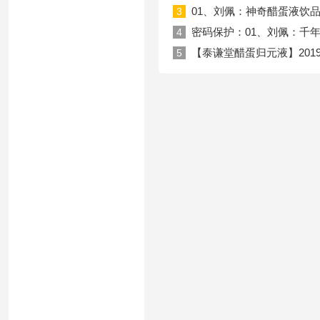
01、刘佩：神奇醋蛋液饮品！20
3
密码保护：01、刘佩：千年古
4
【泰谦堂醋蛋归元液】201
5