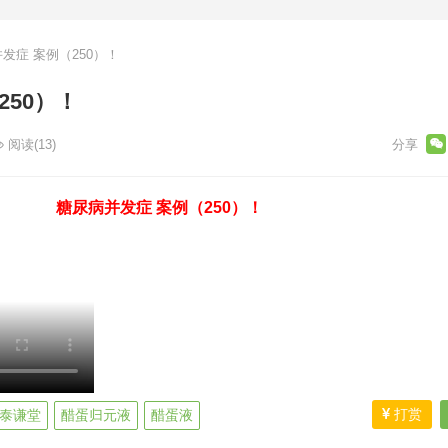
发症 案例（250）！
250）！
阅读
(13)
糖尿病并发症 案例（250）！
打赏
泰谦堂
醋蛋归元液
醋蛋液