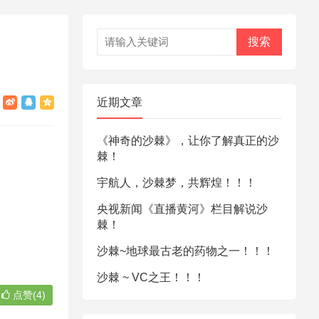
搜索
近期文章
《神奇的沙棘》，让你了解真正的沙
棘！
宇航人，沙棘梦，共辉煌！！！
央视新闻《直播黄河》栏目解说沙
棘！
沙棘~地球最古老的药物之一！！！
沙棘 ~ VC之王！！！
点赞(4)