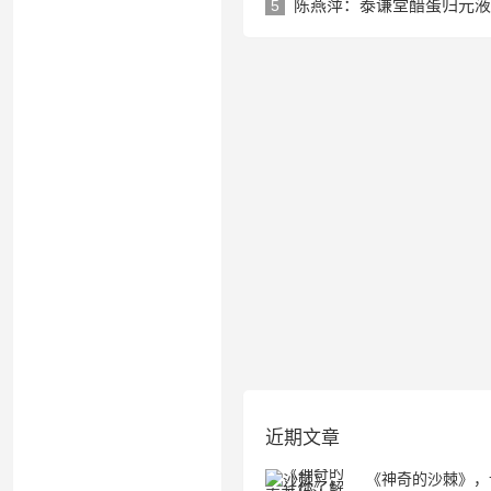
陈燕萍：泰谦堂醋蛋归元液
5
近期文章
《神奇的沙棘》，