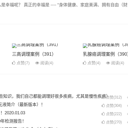
幸福呢？ 真正的幸福是 ---- “身体健康、家庭美满、拥有自由（
三高调理案例（391）
乳腺癌调理案例（390
点赞(7)
阅读
(4)
点赞(4)
阅读
(4)
了这些知识，我们自己都能调理好很多疾病，尤其是慢性疾病）
点赞(312)
元液简介（最新版本）！
点赞(304)
20.01.03
点赞(222)
9年检测报告！
点赞(270)