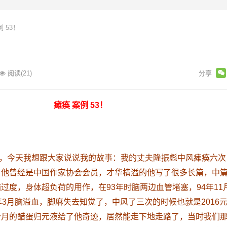
 53！
阅读
(21)
瘫痪 案例 53！
，今天我想跟大家说说我的故事：我的丈夫隆振彪中风瘫痪六次
，他曾经是中国作家协会会员，才华横溢的他写了很多长篇，中
过度，身体超负荷的用作，在93年时脑两边血管堵塞，94年11
年3月脑溢血，脚麻失去知觉了，中风了三次的时候也就是2016
个月的醋蛋归元液给了他奇迹，居然能走下地走路了，当时我们