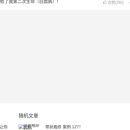
给了我第二次生命（白血病）！
点赞(292)
随机文章
让你
带状疱疹 案例 127！