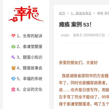
首页
4、醋蛋故事会
瘫痪 案例
瘫痪 案例 53！
xingfu
发布于 2020年8月27日
1、长寿的秘诀
2、泰谦堂醋蛋
3、醋蛋小知识
亲爱的朋友们，大家好
4、醋蛋故事会
我是湖南省邵阳市的方金娥
5、幸福的系统
年了，同时也是糖尿病患者
6、企业的文化
说……也许是日夜写作，用脑
左手弯了完全不能动了，95
缘于泰谦堂醋蛋液，喝了五