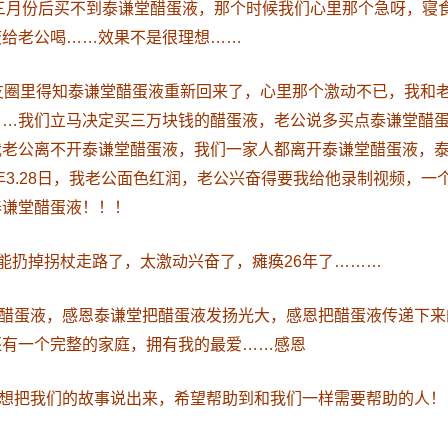
7三月份后买不到泰谦堂醋蛋液，那个时候我们心里那个急呀，寝
液给老公喝……效果不是很理想……
朋友圈里得知泰谦堂醋蛋液重新回来了，心里那个激动不已，我和
……我们立马决定买三万块钱的醋蛋液，老公说多买点泰谦堂醋
我老公离不开泰谦堂醋蛋液，我们一家人都离开泰谦堂醋蛋液，
9年3.28日，我老公面色红润，老公兴奋得要我给他录制视频，一
泰谦堂醋蛋液！！！
居然能扔掉拐杖走路了，太激动兴奋了，瘫痪26年了………
醋蛋液，感恩泰谦堂把醋蛋液发扬光大，感恩把醋蛋液传递下来
还有一个完整的家庭，拥有我的最爱……感恩
想把我们的故事说出来，希望帮助到和我们一样需要帮助的人！