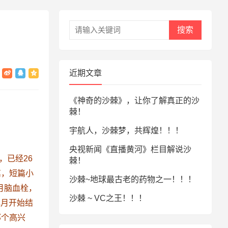
搜索
近期文章
《神奇的沙棘》，让你了解真正的沙
棘！
宇航人，沙棘梦，共辉煌！！！
央视新闻《直播黄河》栏目解说沙
，已经26
棘！
篇，短篇小
沙棘~地球最古老的药物之一！！！
月脑血栓，
沙棘 ~ VC之王！！！
元月开始结
那个高兴