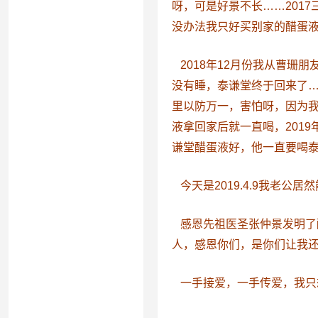
呀，可是好景不长……201
没办法我只好买别家的醋蛋
2018年12月份我从曹珊
没有睡，泰谦堂终于回来了
里以防万一，害怕呀，因为
液拿回家后就一直喝，201
谦堂醋蛋液好，他一直要喝
今天是2019.4.9我老公
感恩先祖医圣张仲景发明了
人，感恩你们，是你们让我
一手接爱，一手传爱，我只