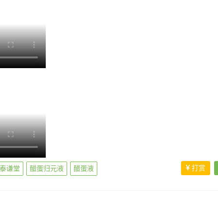
打赏
泰谦堂
醋蛋归元液
醋蛋液