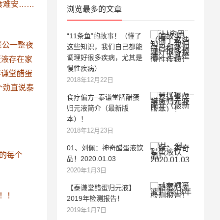
食难安……
浏览最多的文章
“11条鱼”的故事！（懂了
老公一整夜
这些知识，我们自己都能
调理好很多疾病，尤其是
蛋液存在家
慢性疾病）
泰谦堂醋蛋
2018年12月22日
个劲直说泰
食疗偏方–泰谦堂牌醋蛋
归元液简介（最新版
本）！
2018年12月23日
01、刘佩：神奇醋蛋液饮
的每个
品！2020.01.03
2020年1月3日
【泰谦堂醋蛋归元液】
！！
2019年检测报告！
2019年1月7日