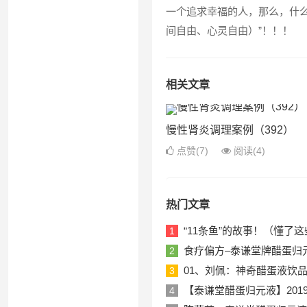
一个追求幸福的人，那么，什么是
间自由、心灵自由）”！！！
相关文章
慢性肾炎调理案例（392）
点赞(7)
阅读
(4)
热门文章
“11条鱼”的故事！（懂
1
食疗偏方–泰谦堂牌醋蛋归
2
01、刘佩：神奇醋蛋液饮品！20
3
【泰谦堂醋蛋归元液】201
4