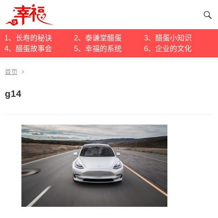
1、长寿的秘诀
2、泰谦堂醋蛋
3、醋蛋小知识
4、醋蛋故事会
5、幸福的系统
6、企业的文化
首页
g14