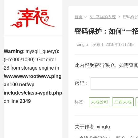
首页
5、幸福的系统
密码保护
密码保护：如何“一招
xingfu
发布于 2018年12月23日
Warning
: mysqli_query():
(HY000/1030): Got error
此内容受密码保护。如需查
28 from storage engine in
/www/wwwroot/www.ping
密码：
an100.net/wp-
includes/class-wpdb.php
on line
2349
标签:
大地公司
江西大地
关于作者:
xingfu