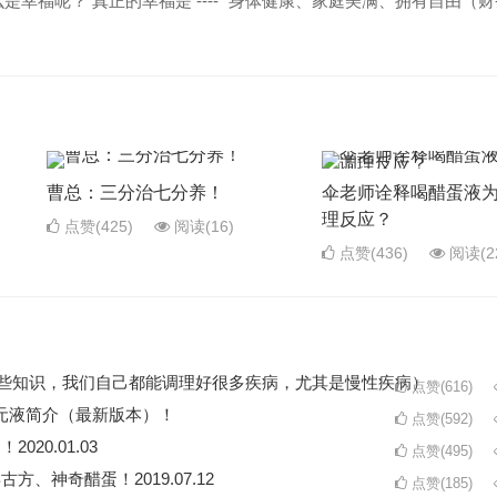
幸福呢？ 真正的幸福是 ---- “身体健康、家庭美满、拥有自由（
曹总：三分治七分养！
伞老师诠释喝醋蛋液
理反应？
点赞(425)
阅读
(16)
点赞(436)
阅读
(2
了这些知识，我们自己都能调理好很多疾病，尤其是慢性疾病）
点赞(616)
元液简介（最新版本）！
点赞(592)
20.01.03
点赞(495)
方、神奇醋蛋！2019.07.12
点赞(185)