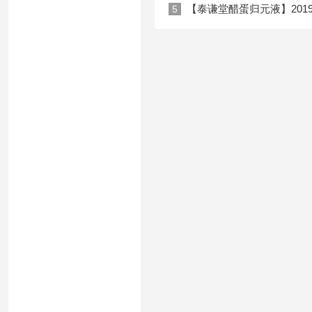
【泰谦堂醋蛋归元液】201
5