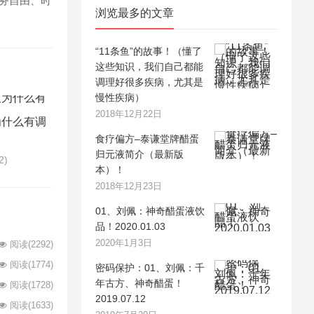
财务自由、时
浏览最多的文章
“11条鱼”的故事！（懂了
这些知识，我们自己都能
调理好很多疾病，尤其是
慢性疾病）
2018年12月22日
为什么有调
食疗偏方–泰谦堂牌醋蛋
归元液简介（最新版
2)
本）！
2018年12月23日
01、刘佩：神奇醋蛋液饮
品！2020.01.03
2020年1月3日
阅读
(2292)
阅读
(1774)
密码保护：01、刘佩：千
年古方、神奇醋蛋！
阅读
(1728)
2019.07.12
阅读
(1633)