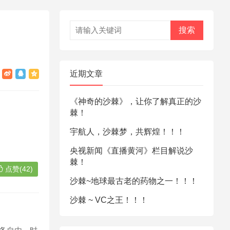
搜索
近期文章
《神奇的沙棘》，让你了解真正的沙
棘！
宇航人，沙棘梦，共辉煌！！！
央视新闻《直播黄河》栏目解说沙
棘！
点赞(42)
沙棘~地球最古老的药物之一！！！
沙棘 ~ VC之王！！！