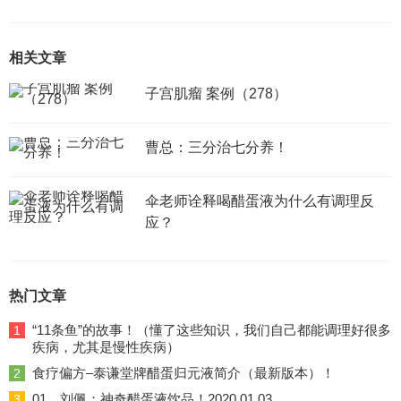
相关文章
子宫肌瘤 案例（278）
曹总：三分治七分养！
伞老师诠释喝醋蛋液为什么有调理反
应？
热门文章
“11条鱼”的故事！（懂了这些知识，我们自己都能调理好很多
1
疾病，尤其是慢性疾病）
食疗偏方–泰谦堂牌醋蛋归元液简介（最新版本）！
2
01、刘佩：神奇醋蛋液饮品！2020.01.03
3