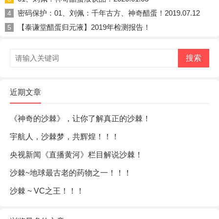
密码保护：01、刘佩：千年古方、神奇醋蛋！2019.07.12
4
【泰谦堂醋蛋归元液】2019年检测报告！
5
搜索
近期文章
《神奇的沙棘》，让你了解真正的沙棘！
宇航人，沙棘梦，共辉煌！！！
央视新闻《直播黄河》栏目解说沙棘！
沙棘~地球最古老的药物之一！！！
沙棘 ~ VC之王！！！