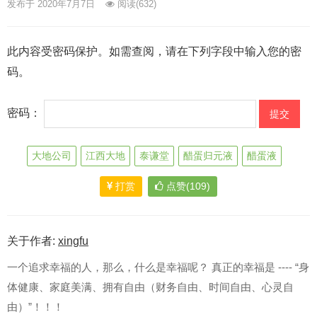
发布于 2020年7月7日
阅读
(632)
此内容受密码保护。如需查阅，请在下列字段中输入您的密
码。
密码：
大地公司
江西大地
泰谦堂
醋蛋归元液
醋蛋液
打赏
点赞(109)
关于作者:
xingfu
一个追求幸福的人，那么，什么是幸福呢？ 真正的幸福是 ---- “身
体健康、家庭美满、拥有自由（财务自由、时间自由、心灵自
由）”！！！