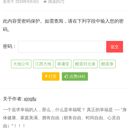
发布于 2019年9月4日
阅读
(617)
此内容受密码保护。如需查阅，请在下列字段中输入您的密
码。
密码：
大地公司
江西大地
泰谦堂
醋蛋归元液
醋蛋液
打赏
点赞(44)
关于作者:
xingfu
一个追求幸福的人，那么，什么是幸福呢？ 真正的幸福是 ---- “身
体健康、家庭美满、拥有自由（财务自由、时间自由、心灵自
由）”！！！