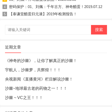
密码保护：01、刘佩：千年古方、神奇醋蛋！2019.07.12
4
【泰谦堂醋蛋归元液】2019年检测报告！
5
搜索
近期文章
《神奇的沙棘》，让你了解真正的沙棘！
宇航人，沙棘梦，共辉煌！！！
央视新闻《直播黄河》栏目解说沙棘！
沙棘~地球最古老的药物之一！！！
沙棘 ~ VC之王！！！