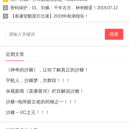
密码保护：01、刘佩：千年古方、神奇醋蛋！2019.07.12
4
【泰谦堂醋蛋归元液】2019年检测报告！
5
搜索
近期文章
《神奇的沙棘》，让你了解真正的沙棘！
宇航人，沙棘梦，共辉煌！！！
央视新闻《直播黄河》栏目解说沙棘！
沙棘~地球最古老的药物之一！！！
沙棘 ~ VC之王！！！