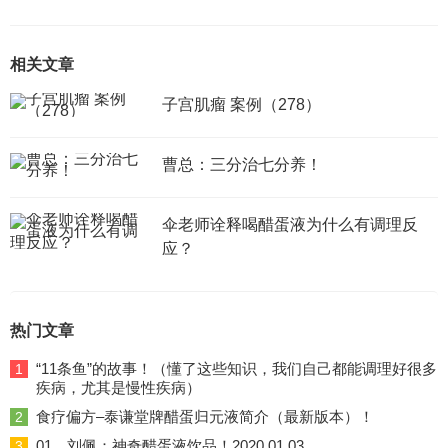
相关文章
子宫肌瘤 案例（278）
曹总：三分治七分养！
伞老师诠释喝醋蛋液为什么有调理反
应？
热门文章
“11条鱼”的故事！（懂了这些知识，我们自己都能调理好很多
1
疾病，尤其是慢性疾病）
食疗偏方–泰谦堂牌醋蛋归元液简介（最新版本）！
2
01、刘佩：神奇醋蛋液饮品！2020.01.03
3