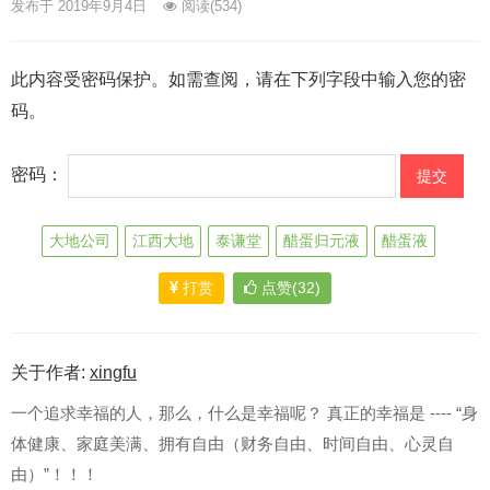
发布于 2019年9月4日
阅读
(534)
此内容受密码保护。如需查阅，请在下列字段中输入您的密
码。
密码：
大地公司
江西大地
泰谦堂
醋蛋归元液
醋蛋液
打赏
点赞(32)
关于作者:
xingfu
一个追求幸福的人，那么，什么是幸福呢？ 真正的幸福是 ---- “身
体健康、家庭美满、拥有自由（财务自由、时间自由、心灵自
由）”！！！