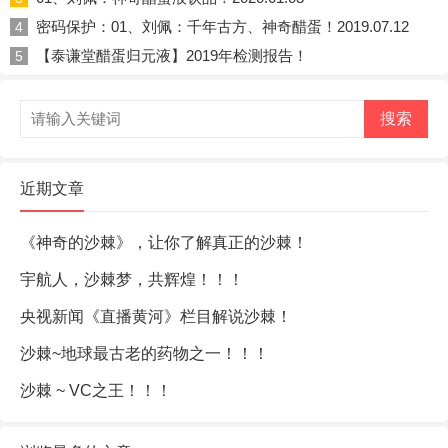
密码保护：01、刘佩：千年古方、神奇醋蛋！2019.07.12
4
【泰谦堂醋蛋归元液】2019年检测报告！
5
搜索
近期文章
《神奇的沙棘》，让你了解真正的沙棘！
宇航人，沙棘梦，共辉煌！！！
央视新闻《直播黄河》栏目解说沙棘！
沙棘~地球最古老的药物之一！！！
沙棘 ~ VC之王！！！