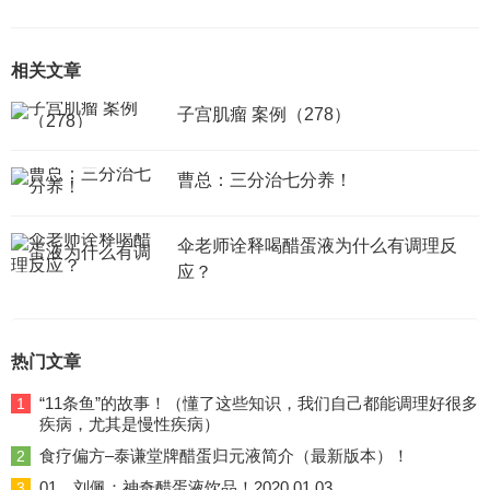
相关文章
子宫肌瘤 案例（278）
曹总：三分治七分养！
伞老师诠释喝醋蛋液为什么有调理反
应？
热门文章
“11条鱼”的故事！（懂了这些知识，我们自己都能调理好很多
1
疾病，尤其是慢性疾病）
食疗偏方–泰谦堂牌醋蛋归元液简介（最新版本）！
2
01、刘佩：神奇醋蛋液饮品！2020.01.03
3