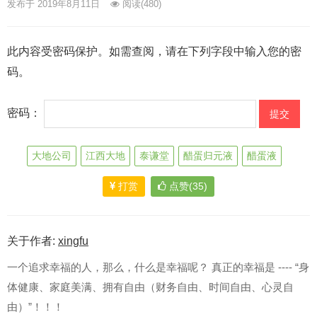
发布于 2019年8月11日
阅读
(480)
此内容受密码保护。如需查阅，请在下列字段中输入您的密
码。
密码：
大地公司
江西大地
泰谦堂
醋蛋归元液
醋蛋液
打赏
点赞(35)
关于作者:
xingfu
一个追求幸福的人，那么，什么是幸福呢？ 真正的幸福是 ---- “身
体健康、家庭美满、拥有自由（财务自由、时间自由、心灵自
由）”！！！