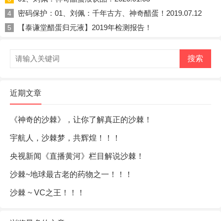
密码保护：01、刘佩：千年古方、神奇醋蛋！2019.07.12
4
【泰谦堂醋蛋归元液】2019年检测报告！
5
搜索
近期文章
《神奇的沙棘》，让你了解真正的沙棘！
宇航人，沙棘梦，共辉煌！！！
央视新闻《直播黄河》栏目解说沙棘！
沙棘~地球最古老的药物之一！！！
沙棘 ~ VC之王！！！