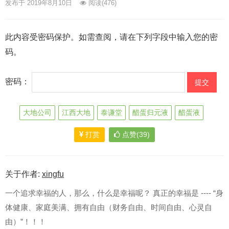
发布于 2019年8月10日
阅读
(476)
此内容受密码保护。如需查阅，请在下列字段中输入您的密
码。
密码：
大地公司
江西大地
泰谦堂
醋蛋归元液
醋蛋液
打赏
点赞(39)
关于作者:
xingfu
一个追求幸福的人，那么，什么是幸福呢？ 真正的幸福是 ---- “身
体健康、家庭美满、拥有自由（财务自由、时间自由、心灵自
由）”！！！