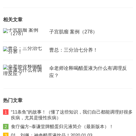
相关文章
子宫肌瘤 案例（278）
曹总：三分治七分养！
伞老师诠释喝醋蛋液为什么有调理反
应？
热门文章
“11条鱼”的故事！（懂了这些知识，我们自己都能调理好很多
1
疾病，尤其是慢性疾病）
食疗偏方–泰谦堂牌醋蛋归元液简介（最新版本）！
2
01、刘佩：神奇醋蛋液饮品！2020.01.03
3