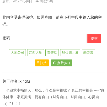
发布于 2019年8月6日
阅读
(420)
此内容受密码保护。如需查阅，请在下列字段中输入您的密
码。
密码：
大地公司
江西大地
泰谦堂
醋蛋归元液
醋蛋液
打赏
点赞(41)
关于作者:
xingfu
一个追求幸福的人，那么，什么是幸福呢？ 真正的幸福是 ---- “身
体健康、家庭美满、拥有自由（财务自由、时间自由、心灵自
由）”！！！