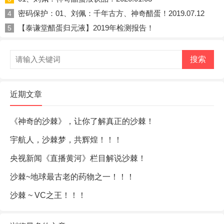
密码保护：01、刘佩：千年古方、神奇醋蛋！2019.07.12
4
【泰谦堂醋蛋归元液】2019年检测报告！
5
搜索
近期文章
《神奇的沙棘》，让你了解真正的沙棘！
宇航人，沙棘梦，共辉煌！！！
央视新闻《直播黄河》栏目解说沙棘！
沙棘~地球最古老的药物之一！！！
沙棘 ~ VC之王！！！