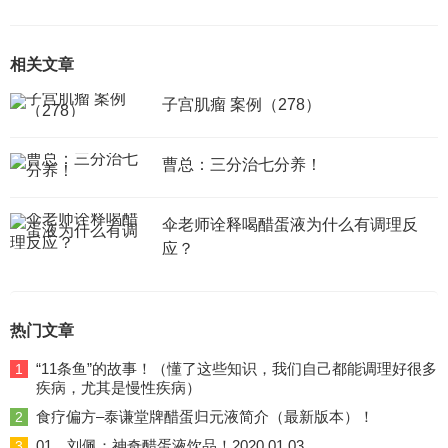
相关文章
子宫肌瘤 案例（278）
曹总：三分治七分养！
伞老师诠释喝醋蛋液为什么有调理反
应？
热门文章
“11条鱼”的故事！（懂了这些知识，我们自己都能调理好很多
1
疾病，尤其是慢性疾病）
食疗偏方–泰谦堂牌醋蛋归元液简介（最新版本）！
2
01、刘佩：神奇醋蛋液饮品！2020.01.03
3