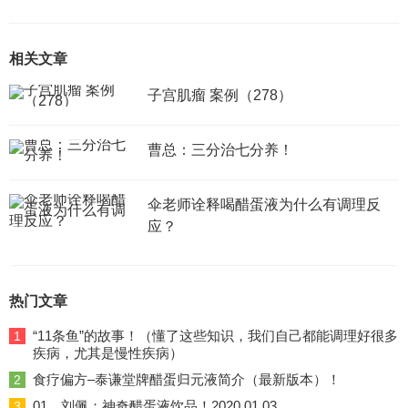
相关文章
子宫肌瘤 案例（278）
曹总：三分治七分养！
伞老师诠释喝醋蛋液为什么有调理反
应？
热门文章
“11条鱼”的故事！（懂了这些知识，我们自己都能调理好很多
1
疾病，尤其是慢性疾病）
食疗偏方–泰谦堂牌醋蛋归元液简介（最新版本）！
2
01、刘佩：神奇醋蛋液饮品！2020.01.03
3