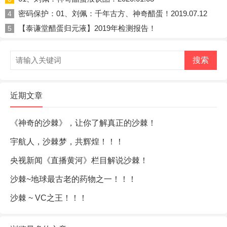
密码保护：01、刘佩：千年古方、神奇醋蛋！2019.07.12
4
【泰谦堂醋蛋归元液】2019年检测报告！
5
搜索
近期文章
《神奇的沙棘》，让你了解真正的沙棘！
宇航人，沙棘梦，共辉煌！！！
央视新闻《直播黄河》栏目解说沙棘！
沙棘~地球最古老的药物之一！！！
沙棘 ~ VC之王！！！