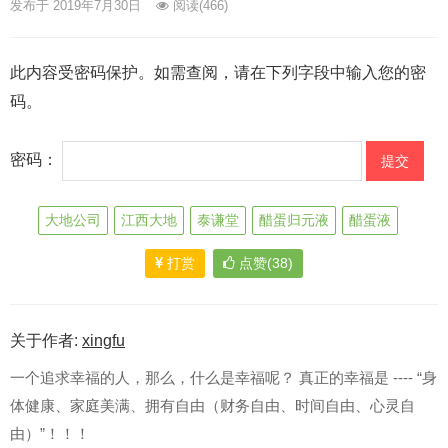
发布于 2019年7月30日
阅读
(466)
此内容受密码保护。如需查阅，请在下列字段中输入您的密
码。
密码：
大地公司
江西大地
泰谦堂
醋蛋归元液
醋蛋液
打赏
点赞(38)
关于作者:
xingfu
一个追求幸福的人，那么，什么是幸福呢？ 真正的幸福是 ---- “身
体健康、家庭美满、拥有自由（财务自由、时间自由、心灵自
由）”！！！