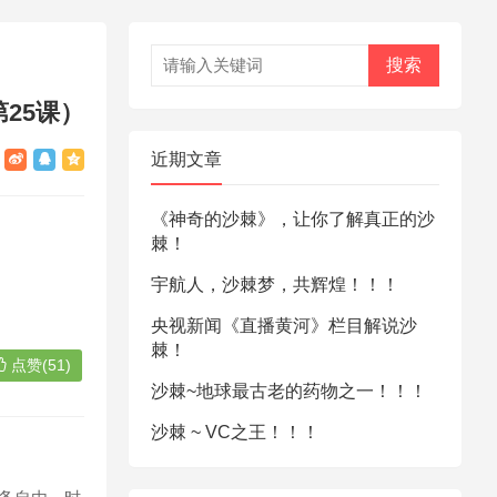
搜索
25课）
近期文章
《神奇的沙棘》，让你了解真正的沙
棘！
宇航人，沙棘梦，共辉煌！！！
央视新闻《直播黄河》栏目解说沙
棘！
点赞(51)
沙棘~地球最古老的药物之一！！！
沙棘 ~ VC之王！！！