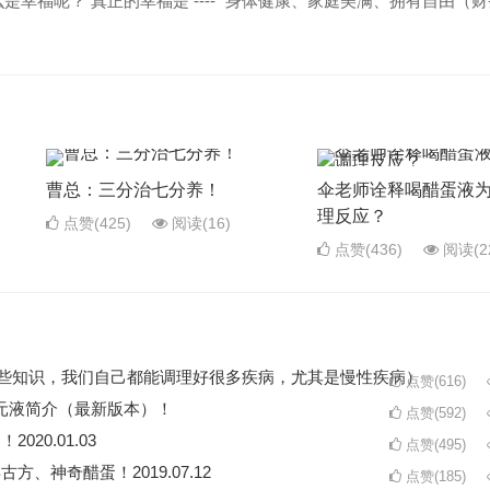
幸福呢？ 真正的幸福是 ---- “身体健康、家庭美满、拥有自由（
曹总：三分治七分养！
伞老师诠释喝醋蛋液
理反应？
点赞(425)
阅读
(16)
点赞(436)
阅读
(2
了这些知识，我们自己都能调理好很多疾病，尤其是慢性疾病）
点赞(616)
元液简介（最新版本）！
点赞(592)
20.01.03
点赞(495)
方、神奇醋蛋！2019.07.12
点赞(185)