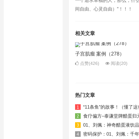
一个追求幸福的人，那么，什么是
间自由、心灵自由）”！！！
相关文章
子宫肌瘤 案例（278）
点赞(426)
阅读
(20)
热门文章
“11条鱼”的故事！（懂
1
食疗偏方–泰谦堂牌醋蛋归
2
01、刘佩：神奇醋蛋液饮品！20
3
密码保护：01、刘佩：千年古
4