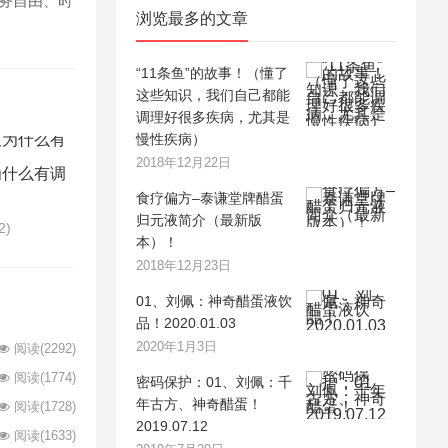
财务自由、时
浏览最多的文章
“11条鱼”的故事！（懂了
这些知识，我们自己都能
调理好很多疾病，尤其是
慢性疾病）
2018年12月22日
为什么有调
食疗偏方–泰谦堂牌醋蛋
归元液简介（最新版
2)
本）！
2018年12月23日
01、刘佩：神奇醋蛋液饮
品！2020.01.03
2020年1月3日
阅读
(2292)
阅读
(1774)
密码保护：01、刘佩：千
年古方、神奇醋蛋！
阅读
(1728)
2019.07.12
阅读
(1633)