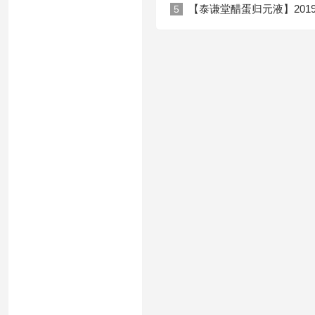
【泰谦堂醋蛋归元液】201
5