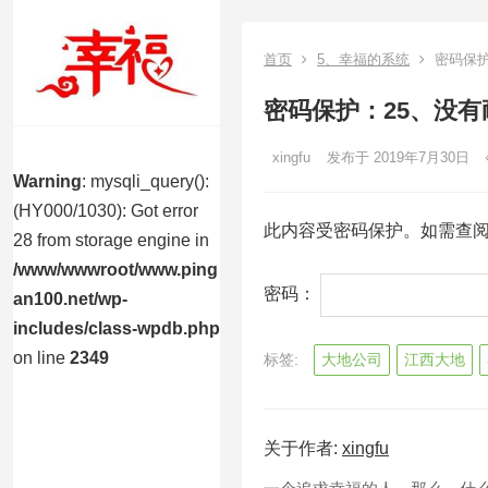
首页
5、幸福的系统
密码保护
密码保护：25、没
xingfu
发布于 2019年7月30日
Warning
: mysqli_query():
(HY000/1030): Got error
此内容受密码保护。如需查
28 from storage engine in
/www/wwwroot/www.ping
密码：
an100.net/wp-
includes/class-wpdb.php
on line
2349
标签:
大地公司
江西大地
关于作者:
xingfu