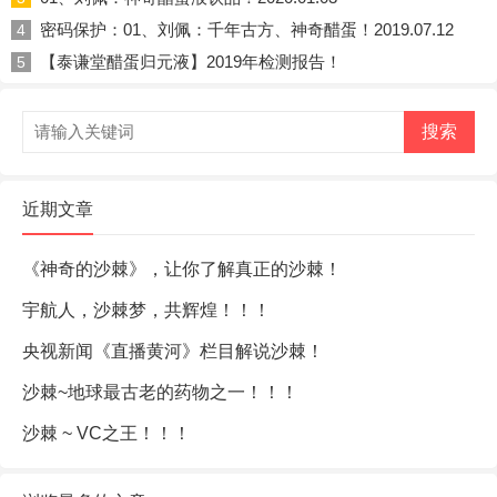
密码保护：01、刘佩：千年古方、神奇醋蛋！2019.07.12
4
【泰谦堂醋蛋归元液】2019年检测报告！
5
搜索
近期文章
《神奇的沙棘》，让你了解真正的沙棘！
宇航人，沙棘梦，共辉煌！！！
央视新闻《直播黄河》栏目解说沙棘！
沙棘~地球最古老的药物之一！！！
沙棘 ~ VC之王！！！