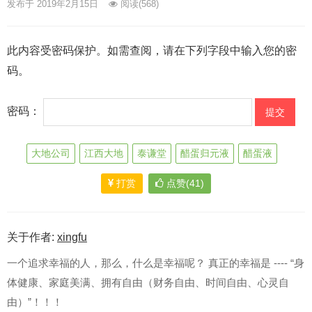
发布于 2019年2月15日
阅读
(568)
此内容受密码保护。如需查阅，请在下列字段中输入您的密
码。
密码：
大地公司
江西大地
泰谦堂
醋蛋归元液
醋蛋液
打赏
点赞(41)
关于作者:
xingfu
一个追求幸福的人，那么，什么是幸福呢？ 真正的幸福是 ---- “身
体健康、家庭美满、拥有自由（财务自由、时间自由、心灵自
由）”！！！