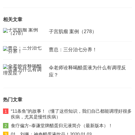
相关文章
子宫肌瘤 案例（278）
曹总：三分治七分养！
伞老师诠释喝醋蛋液为什么有调理反
应？
热门文章
“11条鱼”的故事！（懂了这些知识，我们自己都能调理好很多
1
疾病，尤其是慢性疾病）
食疗偏方–泰谦堂牌醋蛋归元液简介（最新版本）！
2
01、刘佩：神奇醋蛋液饮品！2020.01.03
3