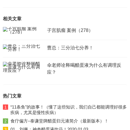
相关文章
子宫肌瘤 案例（278）
曹总：三分治七分养！
伞老师诠释喝醋蛋液为什么有调理反
应？
热门文章
“11条鱼”的故事！（懂了这些知识，我们自己都能调理好很多
1
疾病，尤其是慢性疾病）
食疗偏方–泰谦堂牌醋蛋归元液简介（最新版本）！
2
01、刘佩：神奇醋蛋液饮品！2020.01.03
3