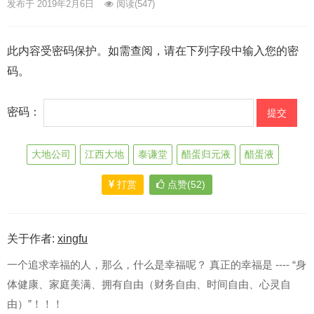
发布于 2019年2月6日
阅读
(547)
此内容受密码保护。如需查阅，请在下列字段中输入您的密
码。
密码：
大地公司
江西大地
泰谦堂
醋蛋归元液
醋蛋液
打赏
点赞(52)
关于作者:
xingfu
一个追求幸福的人，那么，什么是幸福呢？ 真正的幸福是 ---- “身
体健康、家庭美满、拥有自由（财务自由、时间自由、心灵自
由）”！！！