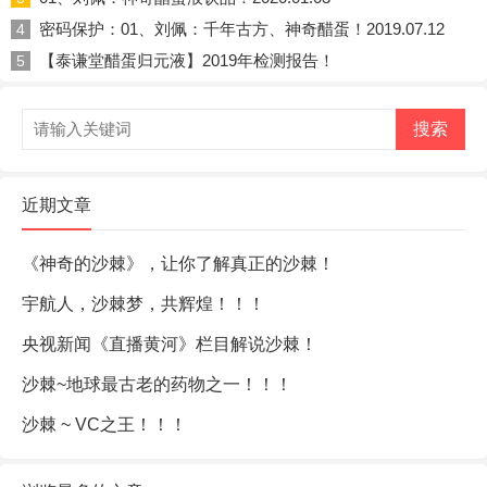
密码保护：01、刘佩：千年古方、神奇醋蛋！2019.07.12
4
【泰谦堂醋蛋归元液】2019年检测报告！
5
搜索
近期文章
《神奇的沙棘》，让你了解真正的沙棘！
宇航人，沙棘梦，共辉煌！！！
央视新闻《直播黄河》栏目解说沙棘！
沙棘~地球最古老的药物之一！！！
沙棘 ~ VC之王！！！