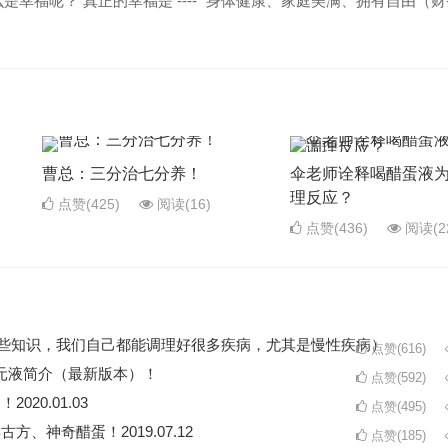
幸福呢？ 真正的幸福是 ---- “身体健康、家庭美满、拥有自由（
曹总：三分治七分养！
伞老师诠释喝醋蛋液
理反应？
点赞(425)
阅读
(16)
点赞(436)
阅读
(2
了这些知识，我们自己都能调理好很多疾病，尤其是慢性疾病）
点赞(616)
元液简介（最新版本）！
点赞(592)
20.01.03
点赞(495)
方、神奇醋蛋！2019.07.12
点赞(185)