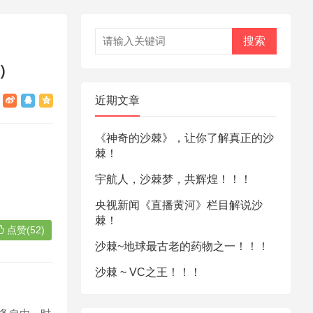
搜索
）
近期文章
《神奇的沙棘》，让你了解真正的沙
棘！
宇航人，沙棘梦，共辉煌！！！
央视新闻《直播黄河》栏目解说沙
棘！
点赞(52)
沙棘~地球最古老的药物之一！！！
沙棘 ~ VC之王！！！