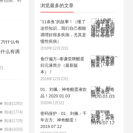
财务自由、时
浏览最多的文章
“11条鱼”的故事！（懂了
这些知识，我们自己都能
调理好很多疾病，尤其是
慢性疾病）
2018年12月22日
为什么有调
食疗偏方–泰谦堂牌醋蛋
归元液简介（最新版
2)
本）！
2018年12月23日
01、刘佩：神奇醋蛋液饮
品！2020.01.03
2020年1月3日
阅读
(2292)
阅读
(1774)
密码保护：01、刘佩：千
年古方、神奇醋蛋！
阅读
(1728)
2019.07.12
阅读
(1633)