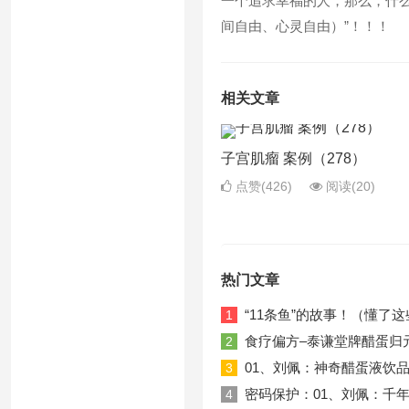
一个追求幸福的人，那么，什么是
间自由、心灵自由）”！！！
相关文章
子宫肌瘤 案例（278）
点赞(426)
阅读
(20)
热门文章
“11条鱼”的故事！（懂
1
食疗偏方–泰谦堂牌醋蛋归
2
01、刘佩：神奇醋蛋液饮品！20
3
密码保护：01、刘佩：千年古
4