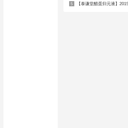
【泰谦堂醋蛋归元液】201
5