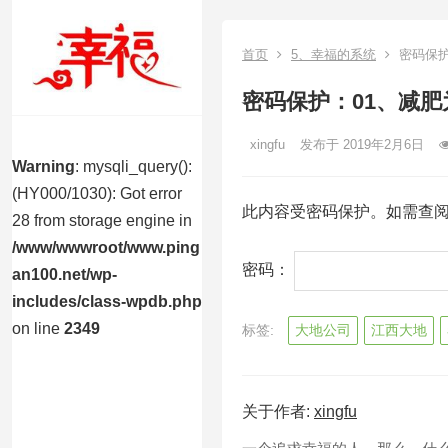
首页
5、幸福的系统
密码保护
密码保护：01、减
xingfu
发布于 2019年2月6日
Warning
: mysqli_query():
(HY000/1030): Got error
此内容受密码保护。如需查
28 from storage engine in
/www/wwwroot/www.ping
密码：
an100.net/wp-
includes/class-wpdb.php
on line
2349
标签:
大地公司
江西大地
关于作者:
xingfu