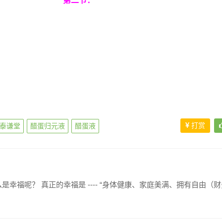
第二节：
打赏
泰谦堂
醋蛋归元液
醋蛋液
幸福呢？ 真正的幸福是 ---- “身体健康、家庭美满、拥有自由（