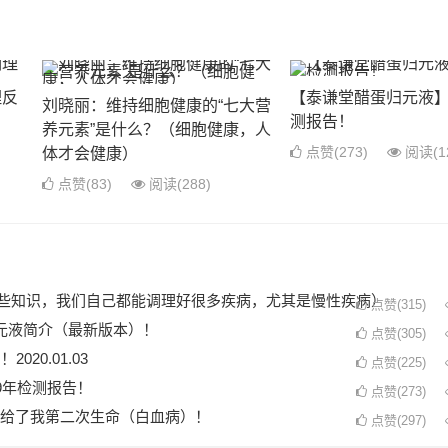
理反
【泰谦堂醋蛋归元液】2
刘晓丽：维持细胞健康的“七大营
测报告！
养元素”是什么？（细胞健康，人
点赞(273)
阅读
(1
体才会健康）
点赞(83)
阅读
(288)
了这些知识，我们自己都能调理好很多疾病，尤其是慢性疾病）
点赞(315)
元液简介（最新版本）！
点赞(305)
20.01.03
点赞(225)
9年检测报告！
点赞(273)
给了我第二次生命（白血病）！
点赞(297)