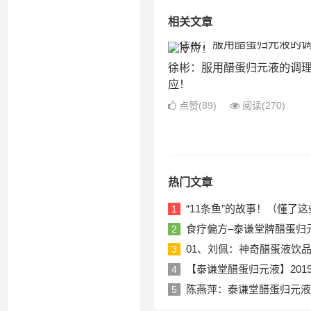
相关文章
徐彬：服用醋蛋归元液的调
应！
点赞(89)
阅读
(270)
热门文章
“11条鱼”的故事！（懂
1
食疗偏方–泰谦堂牌醋蛋归
2
01、刘佩：神奇醋蛋液饮品！20
3
【泰谦堂醋蛋归元液】201
4
陈燕萍：泰谦堂醋蛋归元液
5