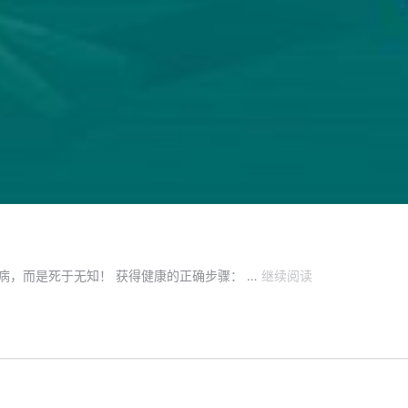
02、
疾病，而是死于无知！ 获得健康的正确步骤： …
继续阅读
人
不
是
死
于
“疾