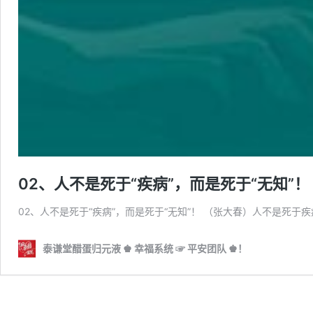
02、人不是死于“疾病”，而是死于“无知”！
02、人不是死于“疾病”，而是死于“无知”！ （张大春）人不是死于
泰谦堂醋蛋归元液 ♚ 幸福系统 ☞ 平安团队 ♚！